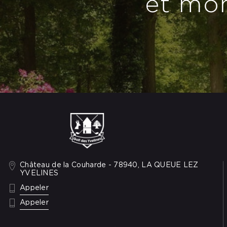
et mom
Château de la Couharde - 78940, LA QUEUE LEZ
YVELINES
: +33 1 34 86 48 89
Appeler
: 01 73 11 25 13
Appeler